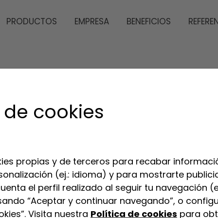
PRODUCTOS
EMPRESA
BENEFICIOS
REFERE
 de cookies
ies propias y de terceros para recabar informació
sonalización (ej.: idioma) y para mostrarte publi
enta el perfil realizado al seguir tu navegación (e
sando “Aceptar y continuar navegando”, o configu
kies”. Visita nuestra
Política de cookies
para obt