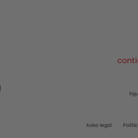
conti
Síg
Aviso legal
Políti