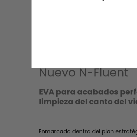
Nuevo N-Fluent
EVA para acabados perfe
limpieza del canto del vi
Enmarcado dentro del plan estraté