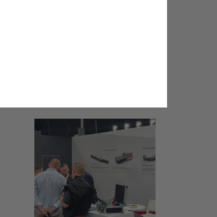
15/06/2026
Evalam en Intersolar 2026:
Presenta EVALAM UC y UC+ para
liderar el futuro de la energía
solar