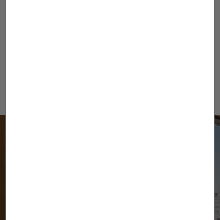
Email
(*)
He leído y acepto lo expuesto en la
Política de privacidad
(*)