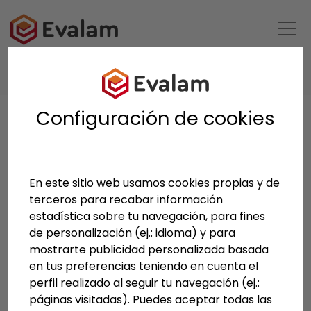
HOME
PRODUCTOS
EVALAM N-FLUENT
Configuración de cookies
Evalam
N-Fluent
En este sitio web usamos cookies propias y de
terceros para recabar información
estadística sobre tu navegación, para fines
Evalam N-Fluent es un EVA diseñado con el
de personalización (ej.: idioma) y para
objetivo de minimizar los costes globales de
mostrarte publicidad personalizada basada
proceso post laminado. Gracias a su innovadora
en tus preferencias teniendo en cuenta el
fórmula que evita la fluidez del producto y
perfil realizado al seguir tu navegación (ej.:
permite ahorrar tiempo y costes en la limpieza de
páginas visitadas). Puedes aceptar todas las
los cantos. Esto se traduce en beneficios directos