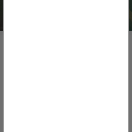
Contacto
Nuestra mayor garantía es su
satisfacción
Dirección
Pol. Ind. Penapurreira Parcela C4-B, 15320 As
Pontes de García Rodríguez (A Coruña) ESPAÑA
Teléfonos
Tel. Barcelona: +(34) 936 855 672