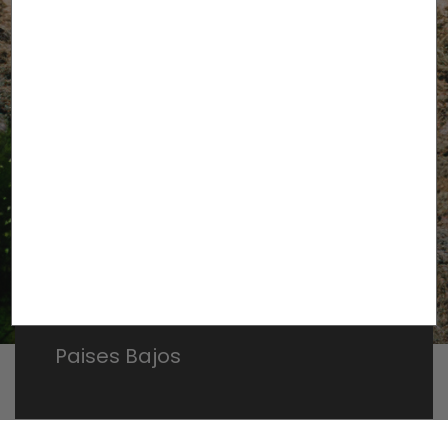
Proyecto
Geelen
Counterflow
Paises Bajos