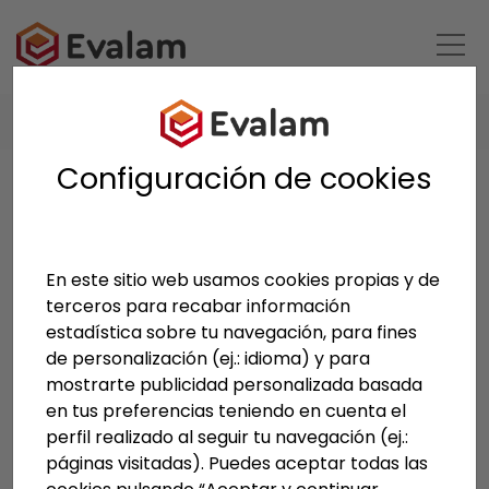
HOME
PRODUCTOS
INSERCIONES
Configuración de cookies
Inserciones
En este sitio web usamos cookies propias y de
terceros para recabar información
estadística sobre tu navegación, para fines
La amplia gama de inserciones de Evalam va
de personalización (ej.: idioma) y para
desde acabados en tela a mallas metálicas.
mostrarte publicidad personalizada basada
Ofrecemos un amplio abanico de posibilidades de
en tus preferencias teniendo en cuenta el
encapsulamiento que se vuelve infinito y brinda a
perfil realizado al seguir tu navegación (ej.:
los arquitectos, diseñadores y decoradores una
páginas visitadas). Puedes aceptar todas las
poderosa herramienta de imaginación y