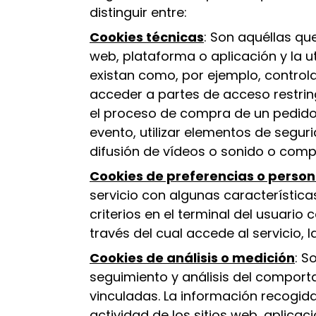
distinguir entre:
Cookies técnicas
: Son aquéllas qu
web, plataforma o aplicación y la ut
existan como, por ejemplo, controlar
acceder a partes de acceso restring
el proceso de compra de un pedido, r
evento, utilizar elementos de segu
difusión de vídeos o sonido o compa
Cookies de preferencias o person
servicio con algunas característica
criterios en el terminal del usuario
través del cual accede al servicio, 
Cookies de análisis o medición
: S
seguimiento y análisis del comporta
vinculadas. La información recogida
actividad de los sitios web, aplicac