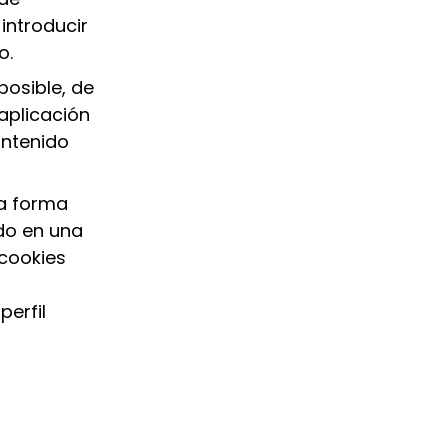
introducir
o.
posible, de
 aplicación
ontenido
la forma
ido en una
 cookies
perfil