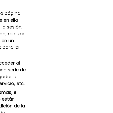
na página
e en ella
 la sesión,
o, realizar
n en un
 para la
cceder al
una serie de
egador a
vicio, etc.
smas, el
e están
dición de la
 de