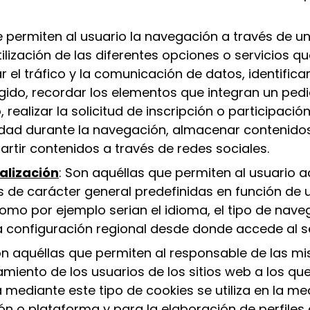
e permiten al usuario la navegación a través de u
ilización de las diferentes opciones o servicios qu
 el tráfico y la comunicación de datos, identificar
ido, recordar los elementos que integran un pedid
ealizar la solicitud de inscripción o participació
ridad durante la navegación, almacenar contenidos
rtir contenidos a través de redes sociales.
alización
: Son aquéllas que permiten al usuario a
s de carácter general predefinidas en función de 
 como por ejemplo serian el idioma, el tipo de nav
la configuración regional desde donde accede al ser
on aquéllas que permiten al responsable de las mi
miento de los usuarios de los sitios web a los qu
 mediante este tipo de cookies se utiliza en la me
ión o plataforma y para la elaboración de perfiles