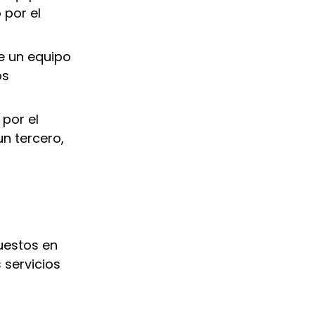
 por el
de un equipo
os
por el
n tercero,
uestos en
 servicios