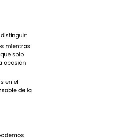
istinguir:
os mientras
 que solo
la ocasión
s en el
nsable de la
, podemos