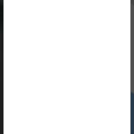
No limits in glass
creation
Глобальный эталон в производстве ЭВА
для архитектурных и декоративных
применений.