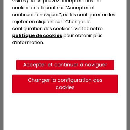
Evalam présent à Roland
visités). Vous pouvez accepter tous les
cookies en cliquant sur “Accepter et
Garros
continuer à naviguer”, ou les configurer ou les
rejeter en cliquant sur “Changer la
configuration des cookies”. Visitez notre
Les garde-corps vitrés à l’intérieur
politique de cookies
pour obtenir plus
des gradins et les garde-corps des
d’information.
escaliers d’accès à ces gradins,
ont été laminés avec Evalam
Visual, l’EVA développé destiné aux
Accepter et continuer à naviguer
experts lamineurs qui recherchent
une solution à haute valeur
Changer la configuration des
cookies
ajoutée.
Roland Garros
est le tournoi de tennis sur terre
battue le plus prestigieux du monde, il se déroule à
Paris (France). Le complexe Stade Roland Garros
est le siège principal du tournoi depuis l’année